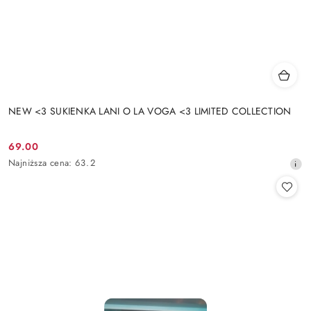
NEW <3 SUKIENKA LANI O LA VOGA <3 LIMITED COLLECTION
69.00
Cena
Najniższa
Najniższa cena:
63.2
promocyjna:
cena
z
30
dni
przed
obniżką