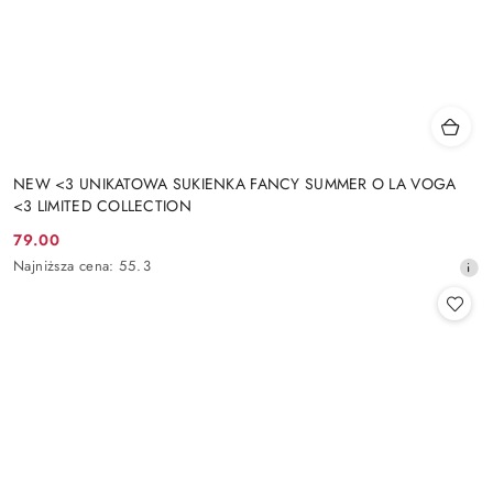
NEW <3 UNIKATOWA SUKIENKA FANCY SUMMER O LA VOGA
<3 LIMITED COLLECTION
79.00
Cena
Najniższa
Najniższa cena:
55.3
promocyjna:
cena
z
30
dni
przed
obniżką