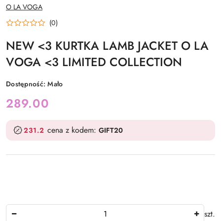
NAZWA
O LA VOGA
PRODUCENTA:
(0)
NEW <3 KURTKA LAMB JACKET O LA
VOGA <3 LIMITED COLLECTION
Dostępność:
Mało
cena:
289.00
cena z kodem:
231.2
GIFT20
Ilość
szt.