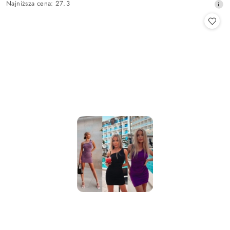
Najniższa
Najniższa cena:
27.3
promocyjna:
cena
z
30
dni
przed
obniżką