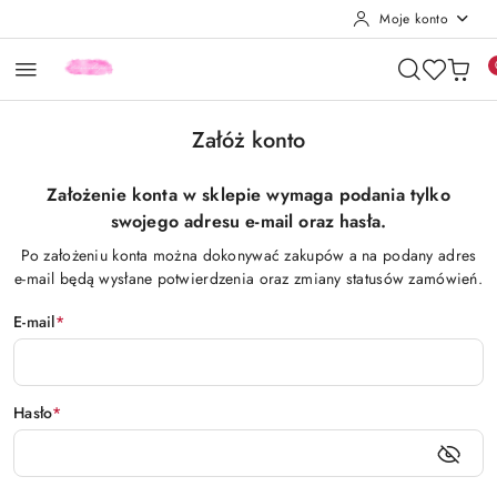
Moje konto
Przejdź do treści głównej
Przejdź do wyszukiwarki
Przejdź do moje konto
Przejdź do menu głównego
Przejdź do stopki
Załóż konto
Założenie konta w sklepie wymaga podania tylko
swojego adresu e-mail oraz hasła.
Po założeniu konta można dokonywać zakupów a na podany adres
e-mail będą wysłane potwierdzenia oraz zmiany statusów zamówień.
E-mail
*
Hasło
*