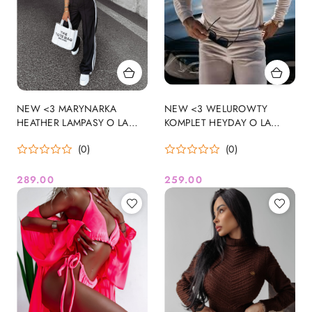
NEW <3 MARYNARKA
NEW <3 WELUROWTY
HEATHER LAMPASY O LA
KOMPLET HEYDAY O LA
VOGA <3 LIMITED
VOGA MAN
(0)
(0)
COLLECTION
289.00
259.00
Cena:
Cena: