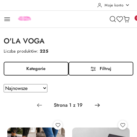
Moje konto
Przejdź do treści głównej
Przejdź do wyszukiwarki
Przejdź do moje konto
Przejdź do menu głównego
Przejdź do stopki
O'LA VOGA
Liczba produktów:
225
Kategorie
Filtruj
Zastosowano
Sortuj
według
sortowanie:
Najnowsze.