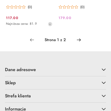
(0)
(0)
117.00
179.00
Cena
Cena:
Najniższa
Najniższa cena:
81.9
promocyjna:
cena
z
30
dni
przed
obniżką
Dane adresowe
Sklep
Strefa klienta
Informacje