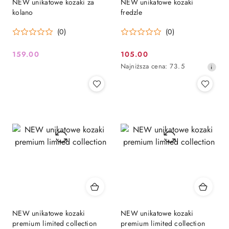
NEW unikatowe kozaki za
NEW unikatowe kozaki
kolano
fredzle
(0)
(0)
159.00
105.00
Cena:
Cena
Najniższa
Najniższa cena:
73.5
promocyjna:
cena
z
30
dni
przed
obniżką
NEW unikatowe kozaki
NEW unikatowe kozaki
premium limited collection
premium limited collection