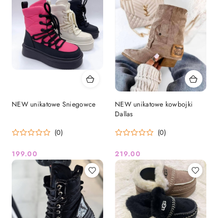
NEW unikatowe Sniegowce
NEW unikatowe kowbojki
Dallas
(0)
(0)
199.00
219.00
Cena:
Cena: