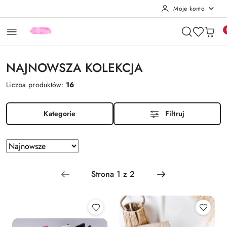
Moje konto
Przejdź do treści głównej
Przejdź do wyszukiwarki
Przejdź do moje konto
Przejdź do menu głównego
Przejdź do stopki
NAJNOWSZA KOLEKCJA
Liczba produktów:
16
Kategorie
Filtruj
Zastosowano
Sortuj
według
sortowanie:
Najnowsze.