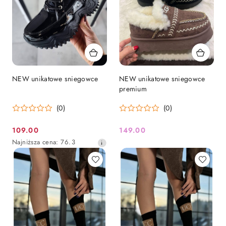
NEW unikatowe sniegowce
NEW unikatowe sniegowce
premium
(0)
(0)
109.00
149.00
Cena
Cena:
Najniższa
Najniższa cena:
76.3
promocyjna:
cena
z
30
dni
przed
obniżką