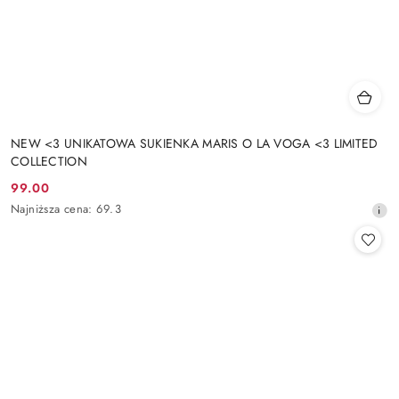
NEW <3 UNIKATOWA SUKIENKA MARIS O LA VOGA <3 LIMITED
COLLECTION
99.00
Cena
Najniższa
Najniższa cena:
69.3
promocyjna:
cena
z
30
dni
przed
obniżką