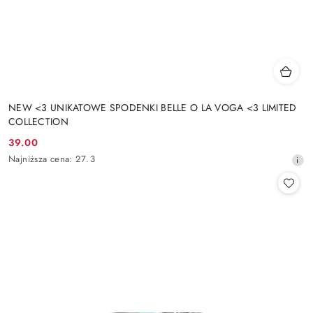
NEW <3 UNIKATOWE SPODENKI BELLE O LA VOGA <3 LIMITED
COLLECTION
39.00
Cena
Najniższa
Najniższa cena:
27.3
promocyjna:
cena
z
30
dni
przed
obniżką