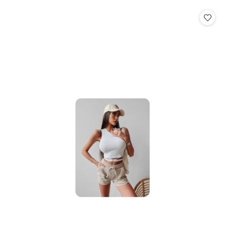
o
o
statusie:
statusie: