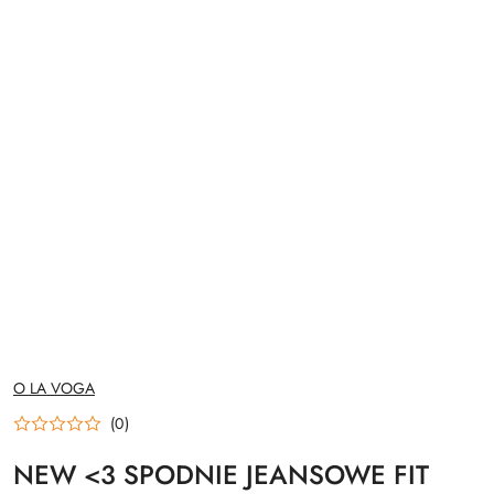
NAZWA
O LA VOGA
PRODUCENTA:
(0)
NEW <3 SPODNIE JEANSOWE FIT