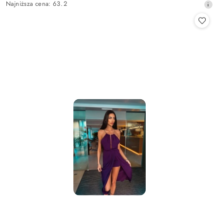
Najniższa
Najniższa cena:
63.2
promocyjna:
cena
z
30
dni
przed
obniżką