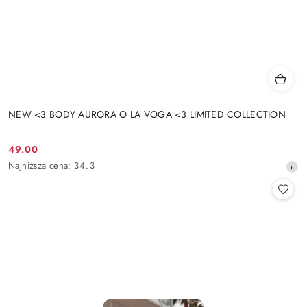
NEW <3 BODY AURORA O LA VOGA <3 LIMITED COLLECTION
49.00
Cena
Najniższa
Najniższa cena:
34.3
promocyjna:
cena
z
30
dni
przed
obniżką