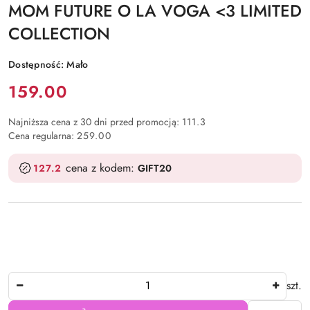
MOM FUTURE O LA VOGA <3 LIMITED
COLLECTION
Dostępność:
Mało
Cena:
159.00
Najniższa cena z 30 dni przed promocją:
111.3
Cena regularna:
259.00
cena z kodem:
127.2
GIFT20
Ilość
szt.