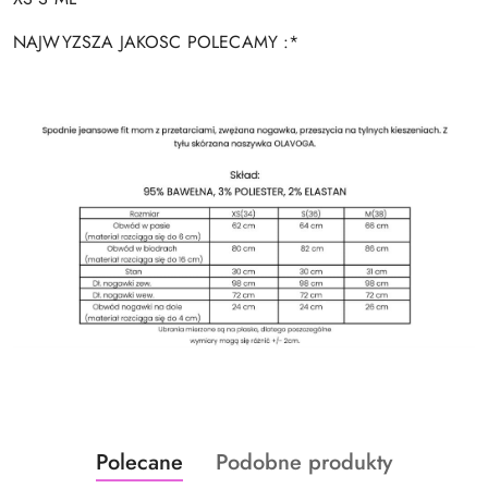
NAJWYZSZA JAKOSC POLECAMY :*
Produkty
Produkty
Polecane
Podobne produkty
Pomiń karuzelę produktów