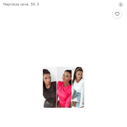
Cena
Najniższa
Najniższa cena:
55.3
promocyjna:
cena
z
30
dni
przed
obniżką