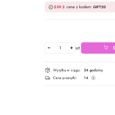
cena z kodem:
239.2
GIFT20
Ilość
szt.
Dostępność
Wysyłka w ciągu:
24 godziny
i
Cena przesyłki:
14
dostawa