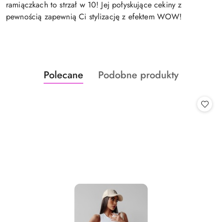
ramiączkach to strzał w 10! Jej połyskujące cekiny z
pewnością zapewnią Ci stylizację z efektem WOW!
Produkty
Produkty
Polecane
Podobne produkty
Pomiń karuzelę produktów
o
o
statusie:
statusie: