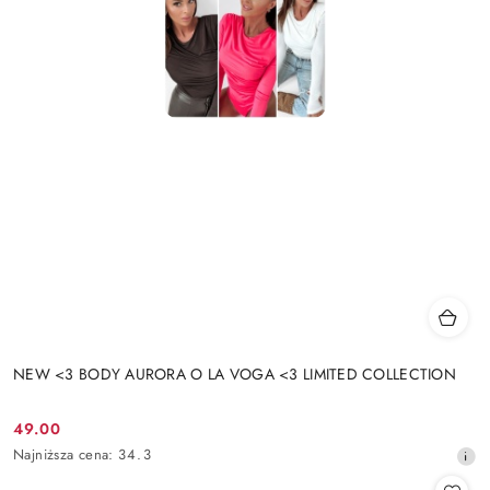
NEW <3 BODY AURORA O LA VOGA <3 LIMITED COLLECTION
49.00
Cena
Najniższa
Najniższa cena:
34.3
promocyjna:
cena