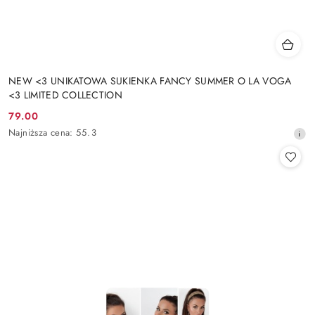
NEW <3 UNIKATOWA SUKIENKA FANCY SUMMER O LA VOGA
<3 LIMITED COLLECTION
79.00
Cena
Najniższa
Najniższa cena:
55.3
promocyjna:
cena
z
30
dni
przed
obniżką