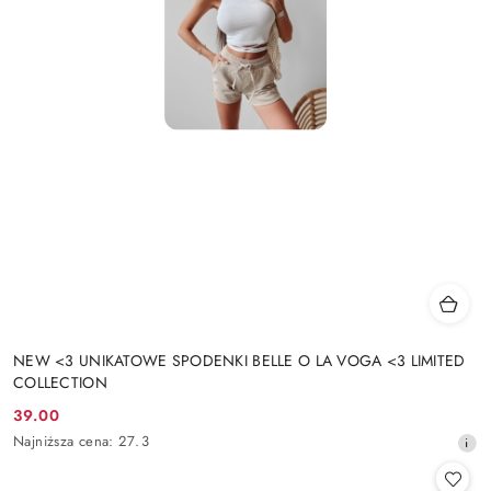
NEW <3 UNIKATOWE SPODENKI BELLE O LA VOGA <3 LIMITED
COLLECTION
39.00
Cena
Najniższa
Najniższa cena:
27.3
promocyjna:
cena
z