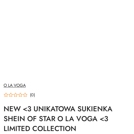
NAZWA
O LA VOGA
PRODUCENTA:
(0)
NEW <3 UNIKATOWA SUKIENKA
SHEIN OF STAR O LA VOGA <3
LIMITED COLLECTION