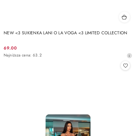
NEW <3 SUKIENKA LANI O LA VOGA <3 LIMITED COLLECTION
69.00
Cena
Najniższa
Najniższa cena:
63.2
promocyjna:
cena
z
30
dni
przed
obniżką