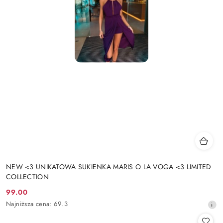
NEW <3 UNIKATOWA SUKIENKA MARIS O LA VOGA <3 LIMITED
COLLECTION
99.00
Cena
Najniższa
Najniższa cena:
69.3
promocyjna:
cena
z