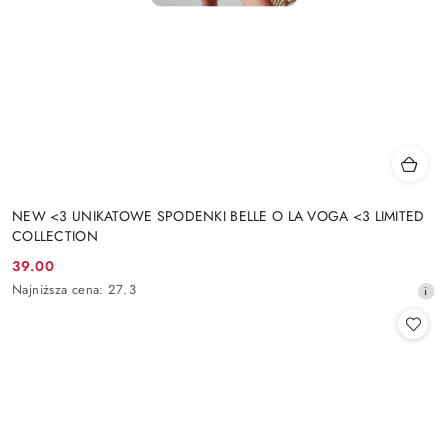
NEW <3 UNIKATOWE SPODENKI BELLE O LA VOGA <3 LIMITED
COLLECTION
39.00
Cena
Najniższa
Najniższa cena:
27.3
promocyjna:
cena
z
30
dni
przed
obniżką