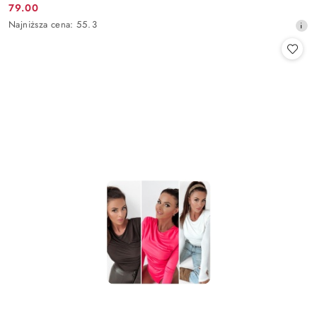
79.00
Cena
Najniższa
Najniższa cena:
55.3
promocyjna:
cena
z
30
dni
przed
obniżką