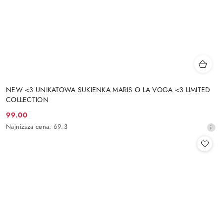
NEW <3 UNIKATOWA SUKIENKA MARIS O LA VOGA <3 LIMITED
COLLECTION
99.00
Cena
Najniższa
Najniższa cena:
69.3
promocyjna:
cena
z
30
dni
przed
obniżką