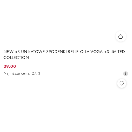
NEW <3 UNIKATOWE SPODENKI BELLE O LA VOGA <3 LIMITED
COLLECTION
39.00
Cena
Najniższa
Najniższa cena:
27.3
promocyjna:
cena
z
30
dni
przed
obniżką