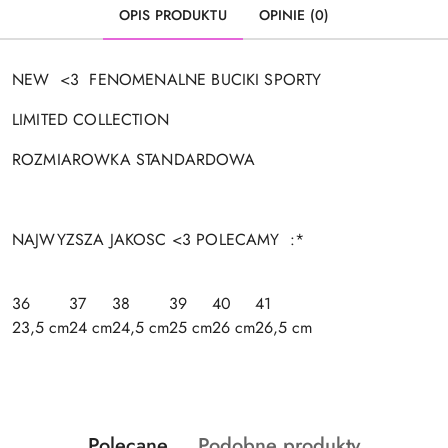
OPIS PRODUKTU
OPINIE (0)
NEW <3 FENOMENALNE BUCIKI SPORTY
LIMITED COLLECTION
ROZMIAROWKA STANDARDOWA
NAJWYZSZA JAKOSC <3 POLECAMY :*
36
37
38
39
40
41
23,5 cm
24 cm
24,5 cm
25 cm
26 cm
26,5 cm
Produkty
Produkty
Polecane
Podobne produkty