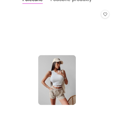
Pomiń karuzelę produktów
o
o
statusie:
statusie: