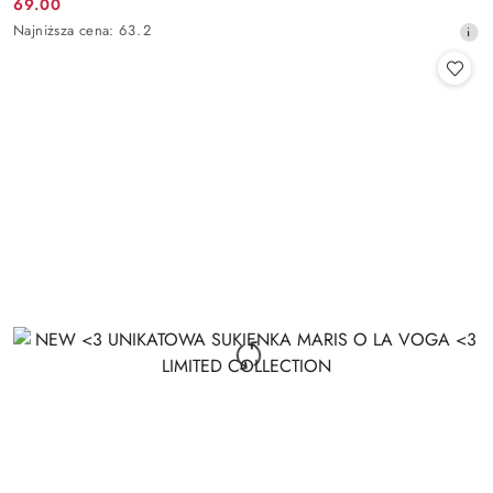
69.00
Cena
Najniższa
Najniższa cena:
63.2
promocyjna:
cena
z
30
dni
przed
obniżką