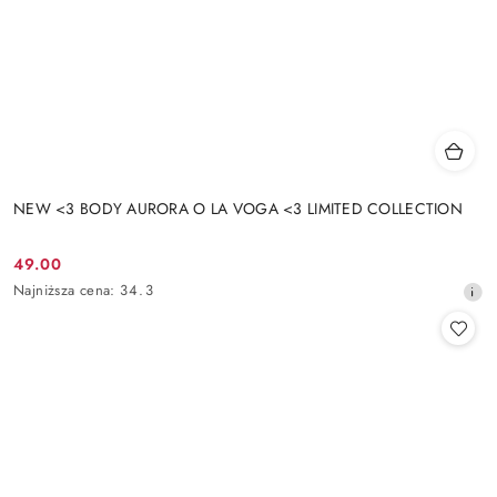
NEW <3 BODY AURORA O LA VOGA <3 LIMITED COLLECTION
49.00
Cena
Najniższa
Najniższa cena:
34.3
promocyjna:
cena
z
30
dni
przed
obniżką