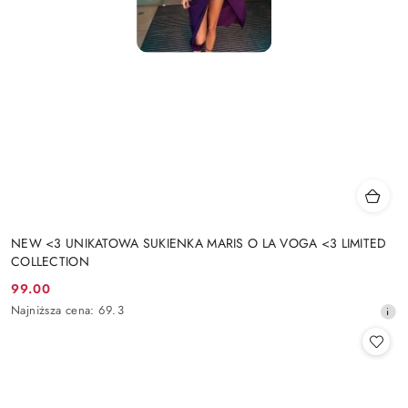
NEW <3 UNIKATOWA SUKIENKA MARIS O LA VOGA <3 LIMITED
COLLECTION
99.00
Cena
Najniższa
Najniższa cena:
69.3
promocyjna:
cena
z
30
dni
przed
obniżką