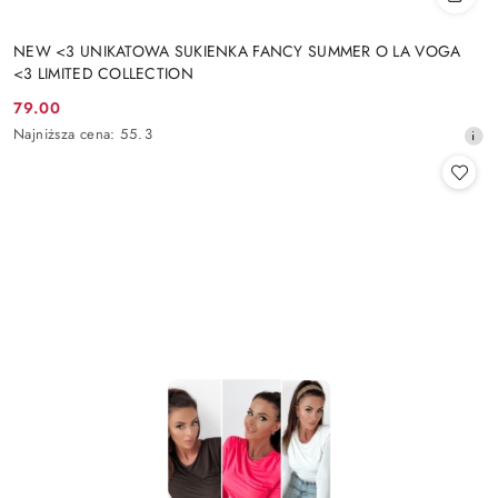
NEW <3 UNIKATOWA SUKIENKA FANCY SUMMER O LA VOGA
<3 LIMITED COLLECTION
79.00
Cena
Najniższa
Najniższa cena:
55.3
promocyjna:
cena
z
30
dni
przed
obniżką