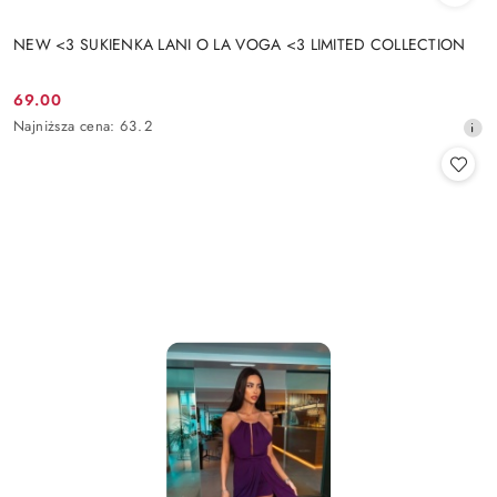
NEW <3 SUKIENKA LANI O LA VOGA <3 LIMITED COLLECTION
69.00
Cena
Najniższa
Najniższa cena:
63.2
promocyjna:
cena
z
30
dni
przed
obniżką