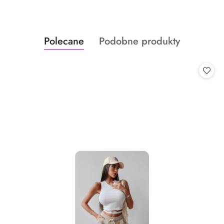
Produkty
Produkty
Polecane
Podobne produkty
Pomiń karuzelę produktów
o
o
statusie:
statusie: