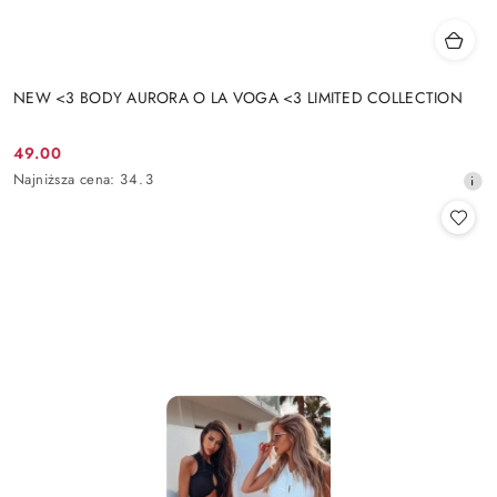
NEW <3 BODY AURORA O LA VOGA <3 LIMITED COLLECTION
49.00
Cena
Najniższa
Najniższa cena:
34.3
promocyjna:
cena
z
30
dni
przed
obniżką