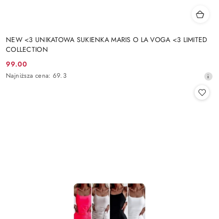
NEW <3 UNIKATOWA SUKIENKA MARIS O LA VOGA <3 LIMITED
COLLECTION
99.00
Cena
Najniższa
Najniższa cena:
69.3
promocyjna:
cena
z
30
dni
przed
obniżką