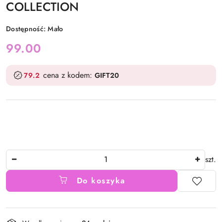
COLLECTION
Dostępność:
Mało
cena:
99.00
cena z kodem:
79.2
GIFT20
Ilość
szt.
Do koszyka
Dostępność