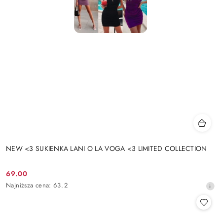
NEW <3 SUKIENKA LANI O LA VOGA <3 LIMITED COLLECTION
69.00
Cena
Najniższa
Najniższa cena:
63.2
promocyjna:
cena
z
30
dni