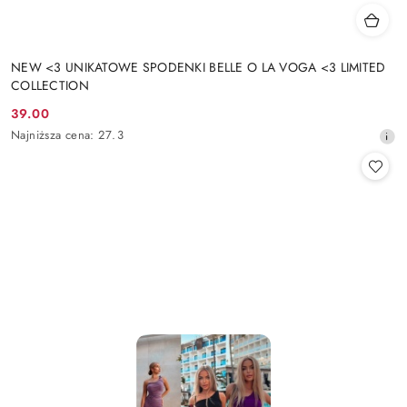
NEW <3 UNIKATOWE SPODENKI BELLE O LA VOGA <3 LIMITED
COLLECTION
39.00
Cena
Najniższa
Najniższa cena:
27.3
promocyjna:
cena
z
30
dni
przed
obniżką