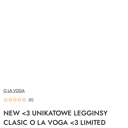
NAZWA
O LA VOGA
PRODUCENTA:
(0)
NEW <3 UNIKATOWE LEGGINSY
CLASIC O LA VOGA <3 LIMITED