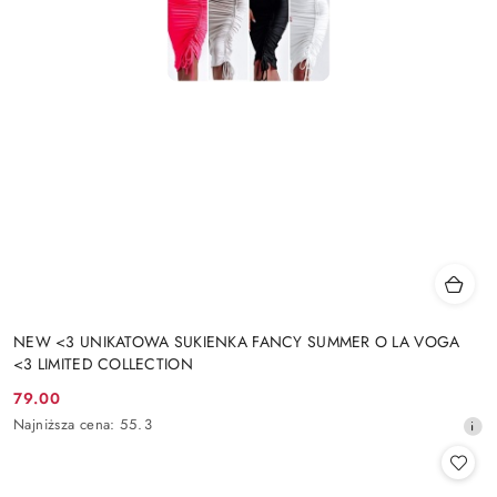
NEW <3 UNIKATOWA SUKIENKA FANCY SUMMER O LA VOGA
<3 LIMITED COLLECTION
79.00
Cena
Najniższa
Najniższa cena:
55.3
promocyjna:
cena
z
30