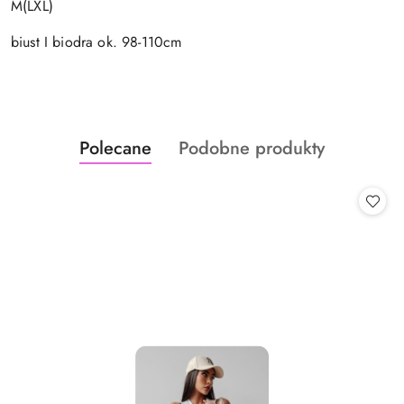
M(LXL)
biust I biodra ok. 98-110cm
Produkty
Produkty
Polecane
Podobne produkty
Pomiń karuzelę produktów
o
o
statusie:
statusie: