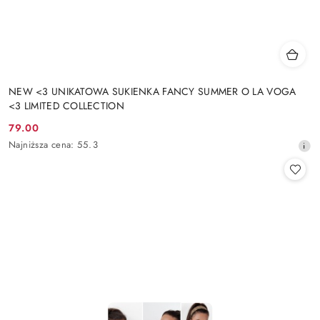
NEW <3 UNIKATOWA SUKIENKA FANCY SUMMER O LA VOGA
<3 LIMITED COLLECTION
79.00
Cena
Najniższa
Najniższa cena:
55.3
promocyjna:
cena
z
30
dni
przed
obniżką