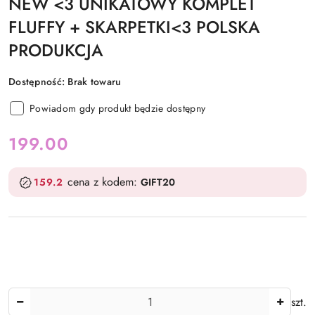
NEW <3 UNIKATOWY KOMPLET
FLUFFY + SKARPETKI<3 POLSKA
PRODUKCJA
Dostępność:
Brak towaru
Powiadom gdy produkt będzie dostępny
cena:
199.00
cena z kodem:
159.2
GIFT20
Ilość
szt.