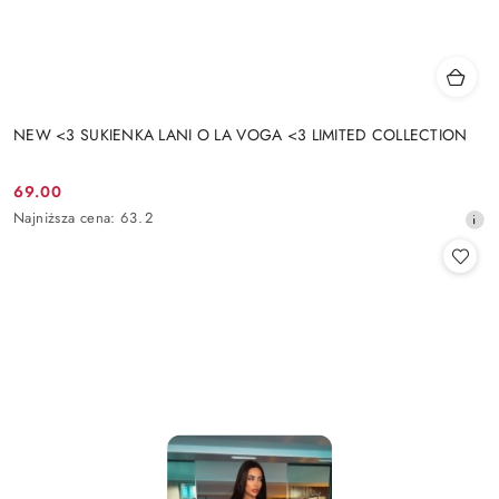
NEW <3 SUKIENKA LANI O LA VOGA <3 LIMITED COLLECTION
69.00
Cena
Najniższa
Najniższa cena:
63.2
promocyjna:
cena
z
30
dni
przed
obniżką