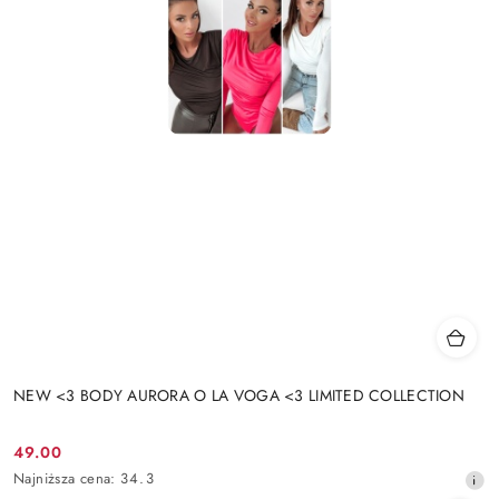
NEW <3 BODY AURORA O LA VOGA <3 LIMITED COLLECTION
49.00
Cena
Najniższa
Najniższa cena:
34.3
promocyjna:
cena