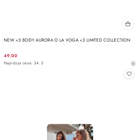
NEW <3 BODY AURORA O LA VOGA <3 LIMITED COLLECTION
49.00
Cena
Najniższa
Najniższa cena:
34.3
promocyjna:
cena
z
30
dni
przed
obniżką