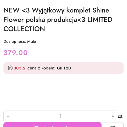
NEW <3 Wyjątkowy komplet Shine
Flower polska produkcja<3 LIMITED
COLLECTION
Dostępność:
Mało
cena:
379.00
cena z kodem:
303.2
GIFT20
Ilość
szt.