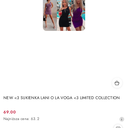
NEW <3 SUKIENKA LANI O LA VOGA <3 LIMITED COLLECTION
69.00
Cena
Najniższa
Najniższa cena:
63.2
promocyjna:
cena