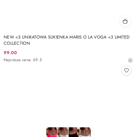
NEW <3 UNIKATOWA SUKIENKA MARIS O LA VOGA <3 LIMITED
COLLECTION
99.00
Cena
Najniższa
Najniższa cena:
69.3
promocyjna:
cena
z
30
dni
przed
obniżką