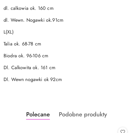
dl. calkowia ok. 160 cm
dl. Wewn. Nogawki ok.91cm
L(XL)
Talia ok. 68-78 cm
Biodra ok. 96-106 cm
Dl. Calkowita ok. 161 cm
Dl. Wewn nogawki ok 92cm
Produkty
Produkty
Polecane
Podobne produkty
Pomiń karuzelę produktów
o
o
statusie:
statusie: