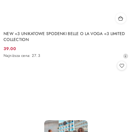
NEW <3 UNIKATOWE SPODENKI BELLE O LA VOGA <3 LIMITED
COLLECTION
39.00
Cena
Najniższa
Najniższa cena:
27.3
promocyjna:
cena
z
30
dni
przed
obniżką