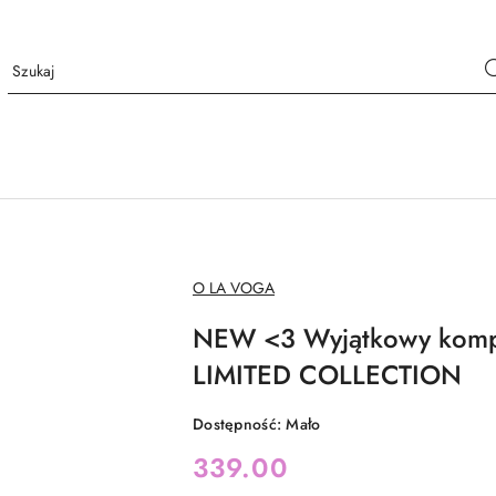
NAZWA
O LA VOGA
PRODUCENTA:
NEW <3 Wyjątkowy kompl
LIMITED COLLECTION
Dostępność:
Mało
cena:
339.00