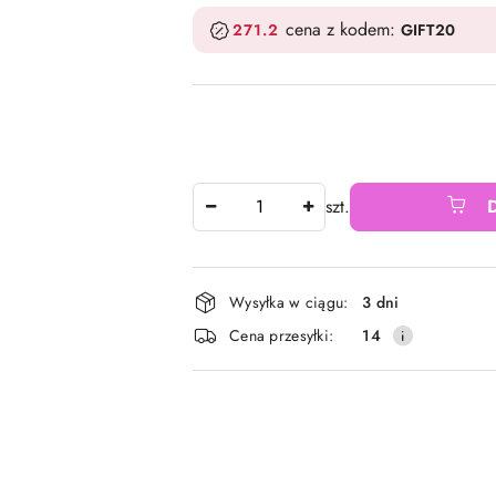
cena z kodem:
271.2
GIFT20
Ilość
szt.
Dostępność
Wysyłka w ciągu:
3 dni
i
Cena przesyłki:
14
dostawa