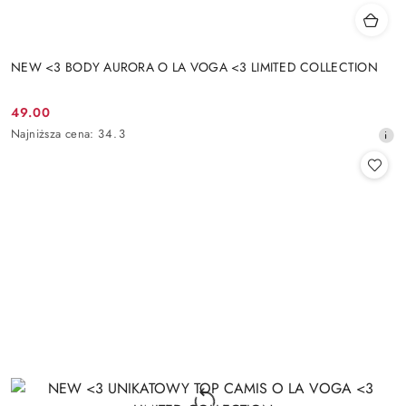
NEW <3 BODY AURORA O LA VOGA <3 LIMITED COLLECTION
49.00
Cena
Najniższa
Najniższa cena:
34.3
promocyjna:
cena
z
30
dni
przed
obniżką