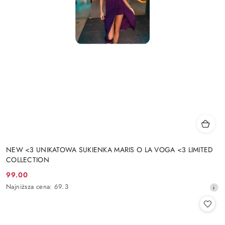
NEW <3 UNIKATOWA SUKIENKA MARIS O LA VOGA <3 LIMITED
COLLECTION
99.00
Cena
Najniższa
Najniższa cena:
69.3
promocyjna:
cena
z
30
dni