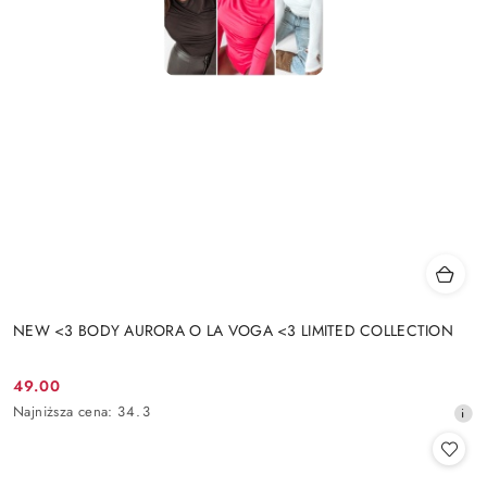
NEW <3 BODY AURORA O LA VOGA <3 LIMITED COLLECTION
49.00
Cena
Najniższa
Najniższa cena:
34.3
promocyjna:
cena
z
30