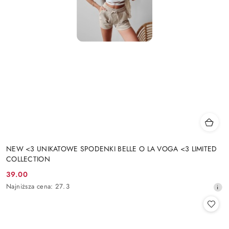
NEW <3 UNIKATOWE SPODENKI BELLE O LA VOGA <3 LIMITED
COLLECTION
39.00
Cena
Najniższa
Najniższa cena:
27.3
promocyjna:
cena
z
30
dni