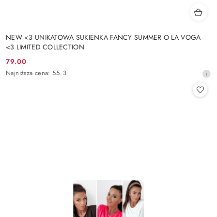
NEW <3 UNIKATOWA SUKIENKA FANCY SUMMER O LA VOGA
<3 LIMITED COLLECTION
79.00
Cena
Najniższa
Najniższa cena:
55.3
promocyjna:
cena
z
30
dni
przed
obniżką