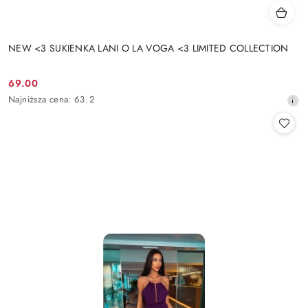
NEW <3 SUKIENKA LANI O LA VOGA <3 LIMITED COLLECTION
69.00
Cena
Najniższa
Najniższa cena:
63.2
promocyjna:
cena
z
30
dni
przed
obniżką