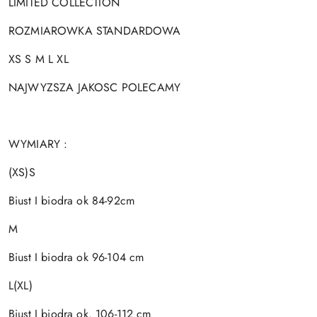
LIMITED COLLECTION
ROZMIAROWKA STANDARDOWA
XS S M L XL
NAJWYZSZA JAKOSC POLECAMY
WYMIARY :
(XS)S
Biust I biodra ok 84-92cm
M
Biust I biodra ok 96-104 cm
L(XL)
Biust I biodra ok. 106-112 cm