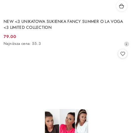
NEW <3 UNIKATOWA SUKIENKA FANCY SUMMER O LA VOGA
<3 LIMITED COLLECTION
79.00
Cena
Najniższa
Najniższa cena:
55.3
promocyjna:
cena
z
30
dni
przed
obniżką