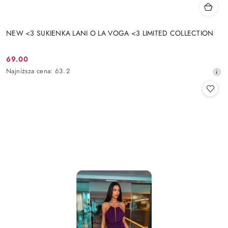
NEW <3 SUKIENKA LANI O LA VOGA <3 LIMITED COLLECTION
69.00
Cena
Najniższa
Najniższa cena:
63.2
promocyjna:
cena
z
30
dni
przed
obniżką