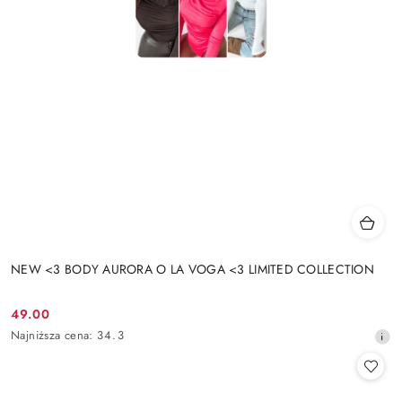
NEW <3 BODY AURORA O LA VOGA <3 LIMITED COLLECTION
49.00
Cena
Najniższa
Najniższa cena:
34.3
promocyjna:
cena
z
30
dni