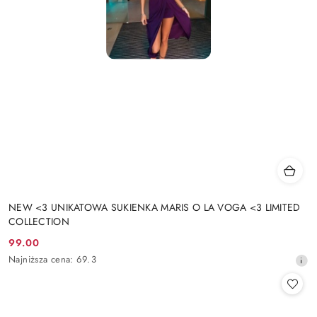
NEW <3 UNIKATOWA SUKIENKA MARIS O LA VOGA <3 LIMITED
COLLECTION
99.00
Cena
Najniższa
Najniższa cena:
69.3
promocyjna:
cena
z
30
dni