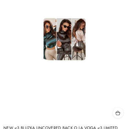
NEW <3 BLUZKA UNCOVERED BACK O LA VOGA <3 LIMITED