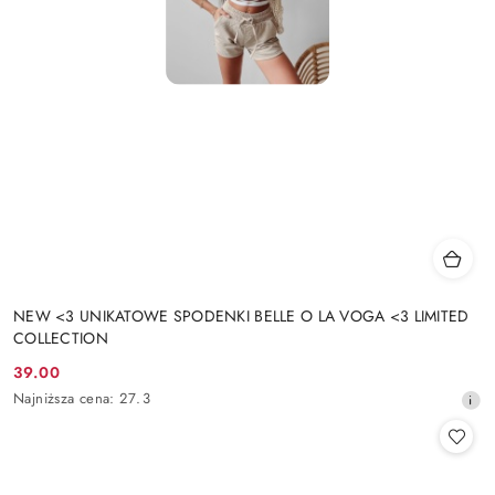
NEW <3 UNIKATOWE SPODENKI BELLE O LA VOGA <3 LIMITED
COLLECTION
39.00
Cena
Najniższa
Najniższa cena:
27.3
promocyjna:
cena
z
30
dni