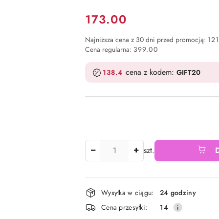
Cena:
173.00
Najniższa cena z 30 dni przed promocją:
121
Cena regularna:
399.00
cena z kodem:
138.4
GIFT20
Ilość
szt.
Dostępność
Wysyłka w ciągu:
24 godziny
i
Cena przesyłki:
14
dostawa