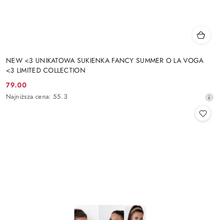
NEW <3 UNIKATOWA SUKIENKA FANCY SUMMER O LA VOGA
<3 LIMITED COLLECTION
79.00
Cena
Najniższa
Najniższa cena:
55.3
promocyjna:
cena
z
30
dni
przed
obniżką