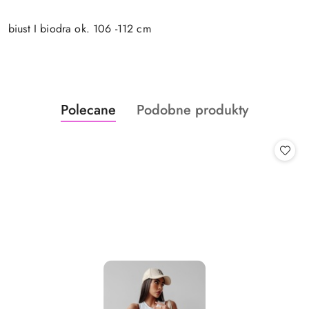
biust I biodra ok. 106 -112 cm
Produkty
Produkty
Polecane
Podobne produkty
Pomiń karuzelę produktów
o
o
statusie:
statusie: