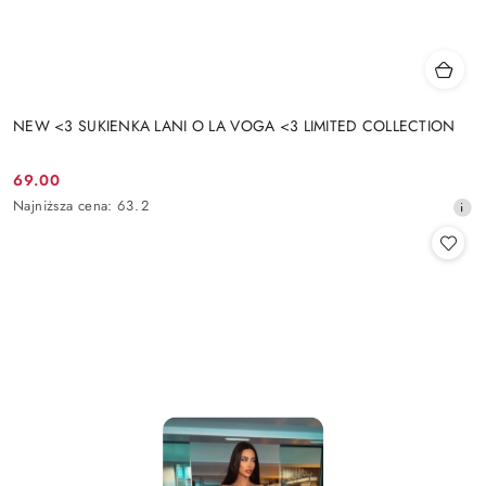
NEW <3 SUKIENKA LANI O LA VOGA <3 LIMITED COLLECTION
69.00
Cena
Najniższa
Najniższa cena:
63.2
promocyjna:
cena
z
30
dni
przed
obniżką