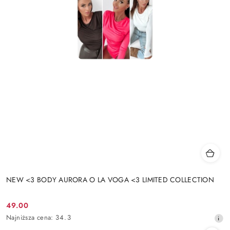
NEW <3 BODY AURORA O LA VOGA <3 LIMITED COLLECTION
49.00
Cena
Najniższa
Najniższa cena:
34.3
promocyjna:
cena