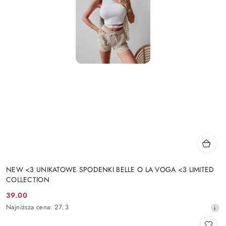
NEW <3 UNIKATOWE SPODENKI BELLE O LA VOGA <3 LIMITED
COLLECTION
39.00
Cena
Najniższa
Najniższa cena:
27.3
promocyjna:
cena
z