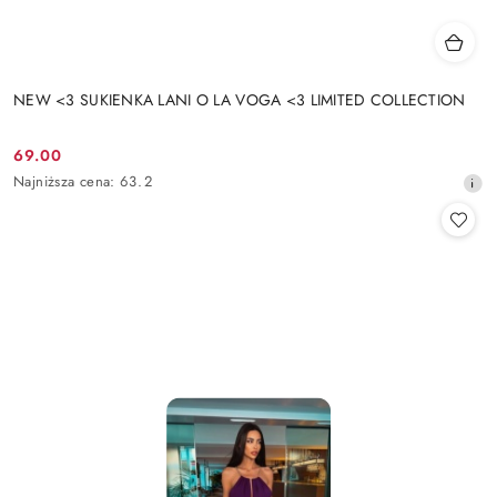
NEW <3 SUKIENKA LANI O LA VOGA <3 LIMITED COLLECTION
69.00
Cena
Najniższa
Najniższa cena:
63.2
promocyjna:
cena
z
30
dni
przed
obniżką