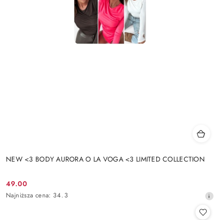
NEW <3 BODY AURORA O LA VOGA <3 LIMITED COLLECTION
49.00
Cena
Najniższa
Najniższa cena:
34.3
promocyjna:
cena
z