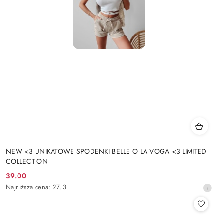
NEW <3 UNIKATOWE SPODENKI BELLE O LA VOGA <3 LIMITED
COLLECTION
39.00
Cena
Najniższa
Najniższa cena:
27.3
promocyjna:
cena
z
30