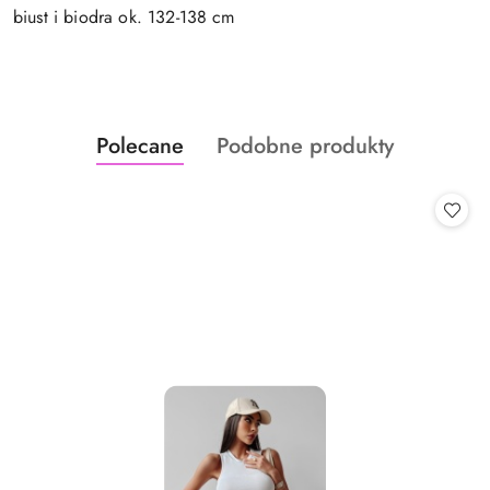
biust i biodra ok. 132-138 cm
Produkty
Produkty
Polecane
Podobne produkty
Pomiń karuzelę produktów
o
o
statusie:
statusie: