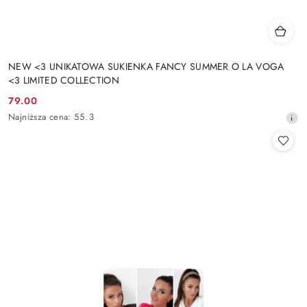
NEW <3 UNIKATOWA SUKIENKA FANCY SUMMER O LA VOGA
<3 LIMITED COLLECTION
79.00
Cena
Najniższa
Najniższa cena:
55.3
promocyjna:
cena
z
30
dni
przed
obniżką