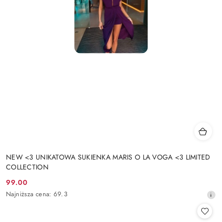
NEW <3 UNIKATOWA SUKIENKA MARIS O LA VOGA <3 LIMITED
COLLECTION
99.00
Cena
Najniższa
Najniższa cena:
69.3
promocyjna:
cena
z
30