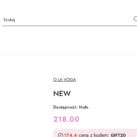
NAZWA
O LA VOGA
PRODUCENTA:
NEW
Dostępność:
Mało
cena:
218.00
cena z kodem:
174.4
GIFT20