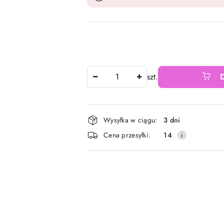
Ilość
szt.
Dostępność
Wysyłka w ciągu:
3 dni
i
Cena przesyłki:
14
dostawa