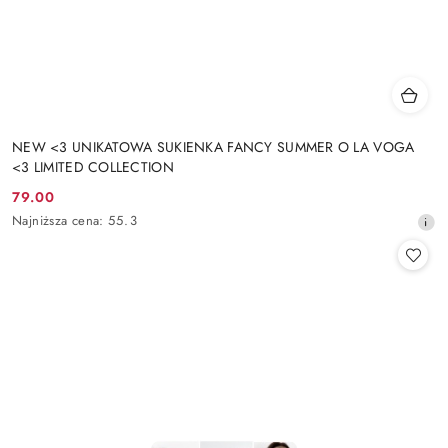
NEW <3 UNIKATOWA SUKIENKA FANCY SUMMER O LA VOGA
<3 LIMITED COLLECTION
79.00
Cena
Najniższa
Najniższa cena:
55.3
promocyjna:
cena
z
30
dni
przed
obniżką