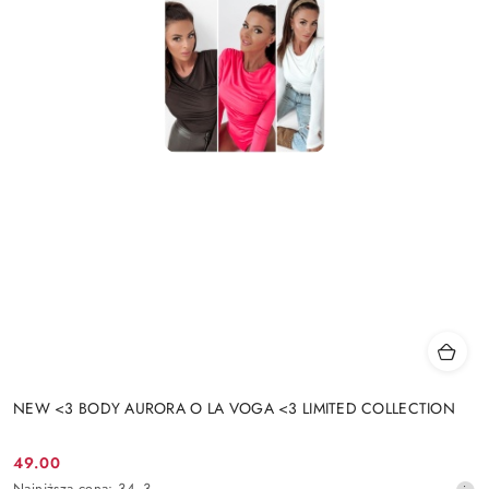
NEW <3 BODY AURORA O LA VOGA <3 LIMITED COLLECTION
49.00
Cena
Najniższa
Najniższa cena:
34.3