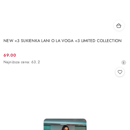
NEW <3 SUKIENKA LANI O LA VOGA <3 LIMITED COLLECTION
69.00
Cena
Najniższa
Najniższa cena:
63.2
promocyjna:
cena
z
30
dni
przed
obniżką