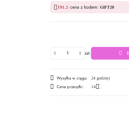
cena z kodem:
191.2
GIFT20
Ilość
szt.
Dostępność
Wysyłka w ciągu:
24 godziny
i
Cena przesyłki:
14
dostawa