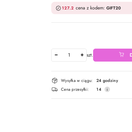
cena z kodem:
127.2
GIFT20
Ilość
szt.
Dostępność
Wysyłka w ciągu:
24 godziny
i
Cena przesyłki:
14
dostawa