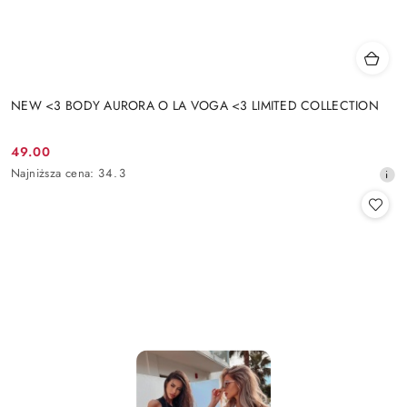
NEW <3 BODY AURORA O LA VOGA <3 LIMITED COLLECTION
49.00
Cena
Najniższa
Najniższa cena:
34.3
promocyjna:
cena
z
30
dni
przed
obniżką