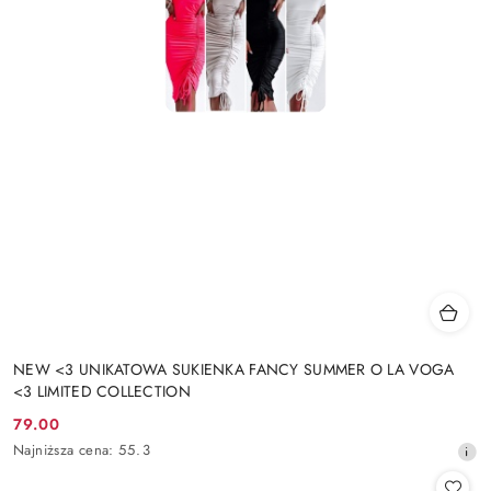
NEW <3 UNIKATOWA SUKIENKA FANCY SUMMER O LA VOGA
<3 LIMITED COLLECTION
79.00
Cena
Najniższa
Najniższa cena:
55.3
promocyjna:
cena
z