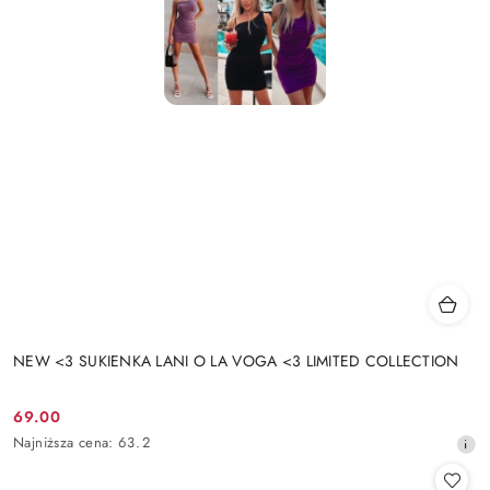
NEW <3 SUKIENKA LANI O LA VOGA <3 LIMITED COLLECTION
69.00
Cena
Najniższa
Najniższa cena:
63.2
promocyjna:
cena
z