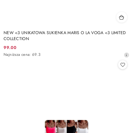
NEW <3 UNIKATOWA SUKIENKA MARIS O LA VOGA <3 LIMITED
COLLECTION
99.00
Cena
Najniższa
Najniższa cena:
69.3
promocyjna:
cena
z
30
dni
przed
obniżką