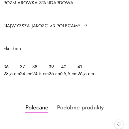
ROZMIAROWKA STANDARDOWA
NAJWYZSZA JAKOSC <3 POLECAMY :*
Ekoskora
36
37
38
39
40
41
23,5 cm
24 cm
24,5 cm
25 cm
25,5 cm
26,5 cm
Produkty
Produkty
Polecane
Podobne produkty
Pomiń karuzelę produktów
o
o
statusie:
statusie: