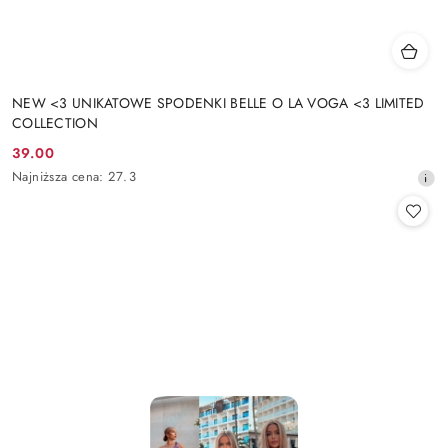
NEW <3 UNIKATOWE SPODENKI BELLE O LA VOGA <3 LIMITED
COLLECTION
39.00
Cena
Najniższa
Najniższa cena:
27.3
promocyjna:
cena
z
30
dni
przed
obniżką