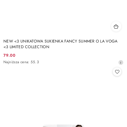
NEW <3 UNIKATOWA SUKIENKA FANCY SUMMER O LA VOGA
<3 LIMITED COLLECTION
79.00
Cena
Najniższa
Najniższa cena:
55.3
promocyjna:
cena
z
30
dni
przed
obniżką