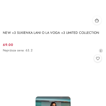
NEW <3 SUKIENKA LANI O LA VOGA <3 LIMITED COLLECTION
69.00
Cena
Najniższa
Najniższa cena:
63.2
promocyjna:
cena
z
30
dni
przed
obniżką