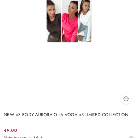
NEW <3 BODY AURORA O LA VOGA <3 LIMITED COLLECTION
49.00
Cena
Najniższa
Najniższa cena:
34.3