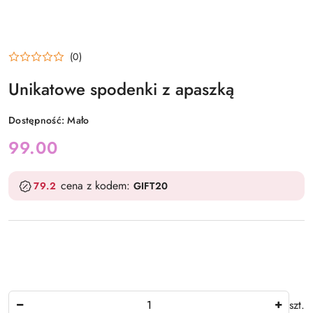
(0)
Unikatowe spodenki z apaszką
Dostępność:
Mało
cena:
99.00
cena z kodem:
79.2
GIFT20
Ilość
szt.