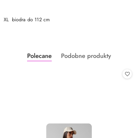
XL biodra do 112 cm
Produkty
Produkty
Polecane
Podobne produkty
Pomiń karuzelę produktów
o
o
statusie:
statusie: