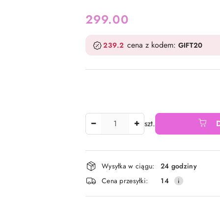
cena:
299.00
cena z kodem:
239.2
GIFT20
Ilość
szt.
Dostępność
Wysyłka w ciągu:
24 godziny
i
Cena przesyłki:
14
dostawa