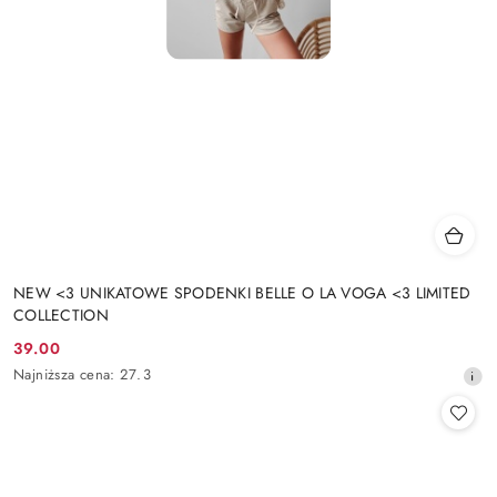
NEW <3 UNIKATOWE SPODENKI BELLE O LA VOGA <3 LIMITED
COLLECTION
39.00
Cena
Najniższa
Najniższa cena:
27.3
promocyjna:
cena
z
30
dni
przed
obniżką