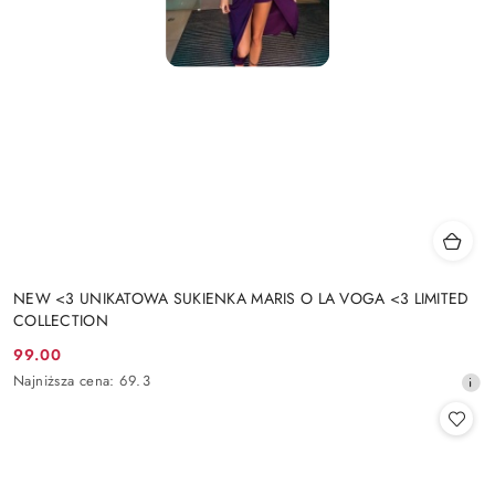
NEW <3 UNIKATOWA SUKIENKA MARIS O LA VOGA <3 LIMITED
COLLECTION
99.00
Cena
Najniższa
Najniższa cena:
69.3
promocyjna:
cena
z
30
dni
przed