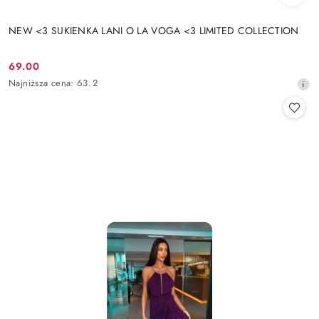
NEW <3 SUKIENKA LANI O LA VOGA <3 LIMITED COLLECTION
69.00
Cena
Najniższa
Najniższa cena:
63.2
promocyjna:
cena
z
30
dni
przed
obniżką