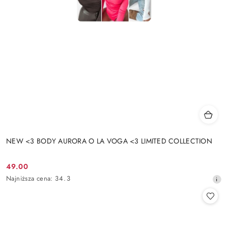
NEW <3 BODY AURORA O LA VOGA <3 LIMITED COLLECTION
49.00
Cena
Najniższa
Najniższa cena:
34.3
promocyjna:
cena
z
30
dni
przed