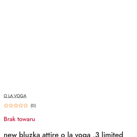
NAZWA
O LA VOGA
PRODUCENTA:
(0)
Brak towaru
new bluzka attire o la voga ,3 limited