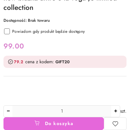
collection
Dostępność:
Brak towaru
Powiadom gdy produkt będzie dostępny
cena:
99.00
cena z kodem:
79.2
GIFT20
Ilość
szt.
Do koszyka