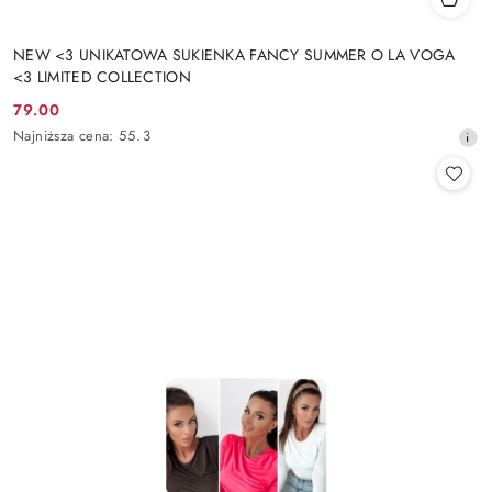
NEW <3 UNIKATOWA SUKIENKA FANCY SUMMER O LA VOGA
<3 LIMITED COLLECTION
79.00
Cena
Najniższa
Najniższa cena:
55.3
promocyjna:
cena
z
30
dni
przed
obniżką