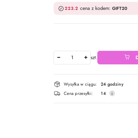
cena z kodem:
223.2
GIFT20
Ilość
szt.
Dostępność
Wysyłka w ciągu:
24 godziny
i
Cena przesyłki:
14
dostawa