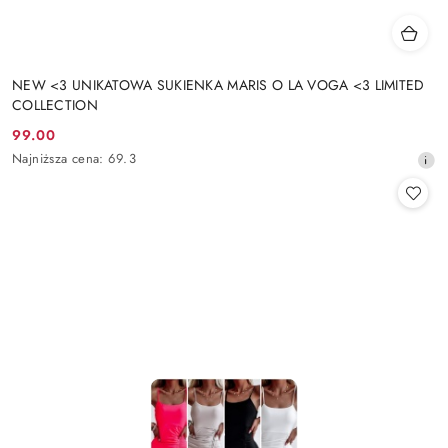
NEW <3 UNIKATOWA SUKIENKA MARIS O LA VOGA <3 LIMITED
COLLECTION
99.00
Cena
Najniższa
Najniższa cena:
69.3
promocyjna:
cena
z
30
dni
przed
obniżką