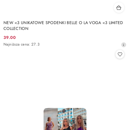
NEW <3 UNIKATOWE SPODENKI BELLE O LA VOGA <3 LIMITED
COLLECTION
39.00
Cena
Najniższa
Najniższa cena:
27.3
promocyjna:
cena
z
30
dni
przed
obniżką