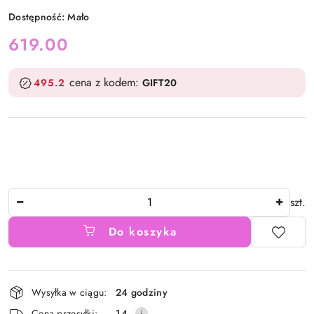
Dostępność:
Mało
cena:
619.00
cena z kodem:
495.2
GIFT20
Ilość
szt.
Do koszyka
Dostępność
Wysyłka w ciągu:
24 godziny
i
Cena przesyłki:
14