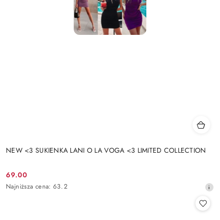
NEW <3 SUKIENKA LANI O LA VOGA <3 LIMITED COLLECTION
69.00
Cena
Najniższa
Najniższa cena:
63.2
promocyjna:
cena
z
30