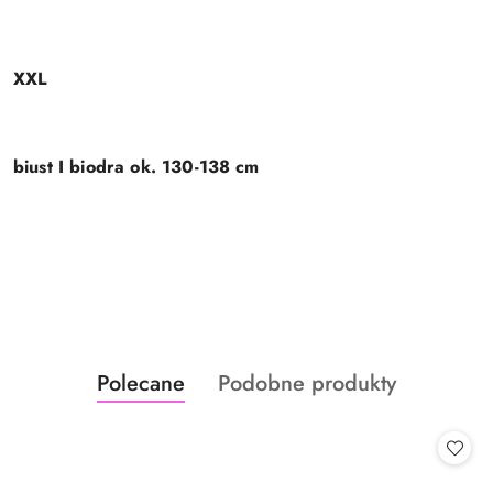
XXL
biust I biodra ok. 130-138 cm
Produkty
Produkty
Polecane
Podobne produkty
Pomiń karuzelę produktów
o
o
statusie:
statusie: