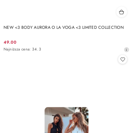
NEW <3 BODY AURORA O LA VOGA <3 LIMITED COLLECTION
49.00
Cena
Najniższa
Najniższa cena:
34.3
promocyjna:
cena
z
30
dni
przed
obniżką