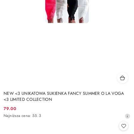
NEW <3 UNIKATOWA SUKIENKA FANCY SUMMER O LA VOGA
<3 LIMITED COLLECTION
79.00
Cena
Najniższa
Najniższa cena:
55.3
promocyjna:
cena
z
30